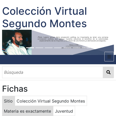
Colección Virtual
Segundo Montes
INICIO
SOBRE EL AUTOR
Fichas
CONTENIDO
TODOS LOS DOCUMENTOS
CATEGORIAS
OBRAS SOBRE EL AUTOR P. SEGUNDO MONTES
MATERIAS
PALABRAS CLAVES
MULTIMEDIA
Sitio
Colección Virtual Segundo Montes
GALERÍA
Materia es exactamente
Juventud