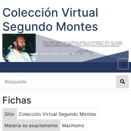
Colección Virtual
Segundo Montes
INICIO
SOBRE EL AUTOR
Fichas
CONTENIDO
TODOS LOS DOCUMENTOS
CATEGORIAS
OBRAS SOBRE EL AUTOR P. SEGUNDO MONTES
MATERIAS
PALABRAS CLAVES
MULTIMEDIA
Sitio
Colección Virtual Segundo Montes
GALERÍA
Materia es exactamente
Machismo