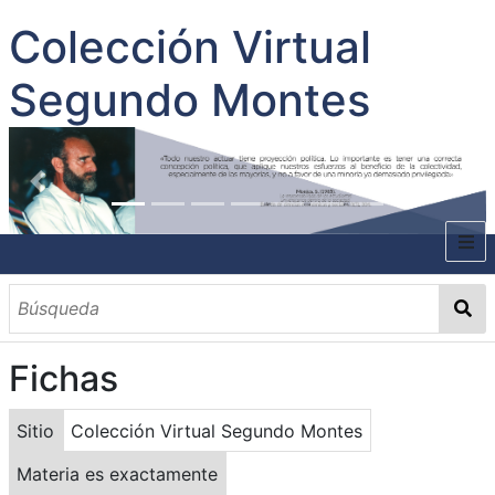
Colección Virtual
Segundo Montes
INICIO
SOBRE EL AUTOR
Fichas
CONTENIDO
TODOS LOS DOCUMENTOS
CATEGORIAS
OBRAS SOBRE EL AUTOR P. SEGUNDO MONTES
MATERIAS
PALABRAS CLAVES
MULTIMEDIA
Sitio
Colección Virtual Segundo Montes
GALERÍA
Materia es exactamente