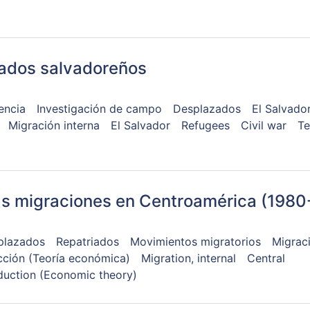
iados salvadoreños
encia
Investigación de campo
Desplazados
El Salvado
Migración interna
El Salvador
Refugees
Civil war
Te
las migraciones en Centroamérica (1980
plazados
Repatriados
Movimientos migratorios
Migraci
ción (Teoría económica)
Migration, internal
Central
duction (Economic theory)