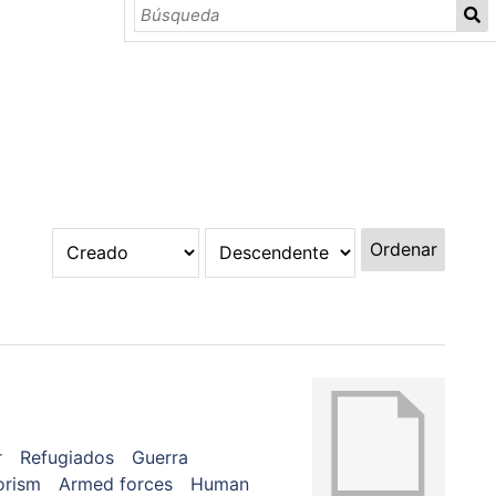
Ordenar
r
Refugiados
Guerra
orism
Armed forces
Human