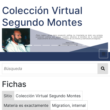
Colección Virtual
Segundo Montes
INICIO
SOBRE EL AUTOR
Fichas
CONTENIDO
TODOS LOS DOCUMENTOS
CATEGORIAS
OBRAS SOBRE EL AUTOR P. SEGUNDO MONTES
MATERIAS
PALABRAS CLAVES
MULTIMEDIA
Sitio
Colección Virtual Segundo Montes
GALERÍA
Materia es exactamente
Migration, internal