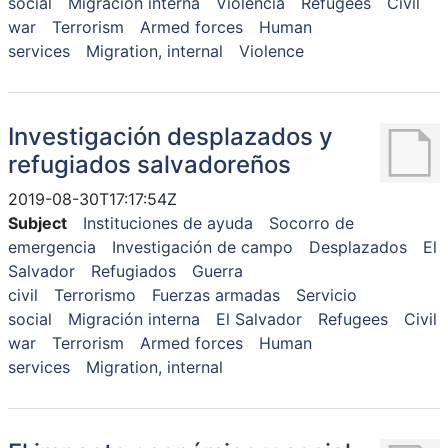
social
Migración interna
Violencia
Refugees
Civil
war
Terrorism
Armed forces
Human
services
Migration, internal
Violence
Investigación desplazados y
refugiados salvadoreños
2019-08-30T17:17:54Z
Subject
Instituciones de ayuda
Socorro de
emergencia
Investigación de campo
Desplazados
El
Salvador
Refugiados
Guerra
civil
Terrorismo
Fuerzas armadas
Servicio
social
Migración interna
El Salvador
Refugees
Civil
war
Terrorism
Armed forces
Human
services
Migration, internal