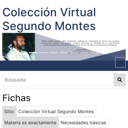
Colección Virtual
Segundo Montes
INICIO
SOBRE EL AUTOR
Fichas
CONTENIDO
TODOS LOS DOCUMENTOS
CATEGORIAS
OBRAS SOBRE EL AUTOR P. SEGUNDO MONTES
MATERIAS
PALABRAS CLAVES
MULTIMEDIA
Sitio
Colección Virtual Segundo Montes
GALERÍA
Materia es exactamente
Necesidades básicas