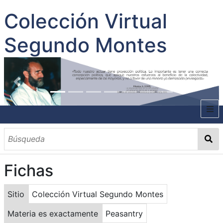
Colección Virtual
Segundo Montes
INICIO
SOBRE EL AUTOR
Fichas
CONTENIDO
TODOS LOS DOCUMENTOS
CATEGORIAS
OBRAS SOBRE EL AUTOR P. SEGUNDO MONTES
MATERIAS
PALABRAS CLAVES
MULTIMEDIA
Sitio
Colección Virtual Segundo Montes
GALERÍA
Materia es exactamente
Peasantry