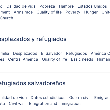
mo
Calidad de vida
Pobreza
Hambre
Estados Unidos
pment
Arms race
Quality of life
Poverty
Hunger
Unit
 Church
esplazados y refugiados
milia
Desplazados
El Salvador
Refugiados
América C
es
Central America
Quality of life
Basic needs
Human 
refugiados salvadoreños
alidad de vida
Datos estadísticos
Guerra civil
Emigrac
ata
Civil war
Emigration and immigration