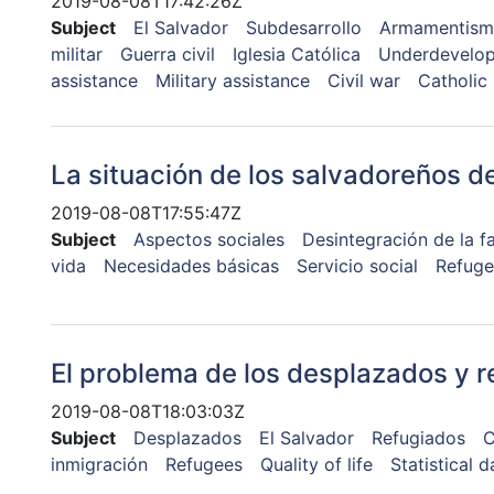
2019-08-08T17:42:26Z
Subject
El Salvador
Subdesarrollo
Armamentis
militar
Guerra civil
Iglesia Católica
Underdevelo
assistance
Military assistance
Civil war
Catholic
La situación de los salvadoreños d
2019-08-08T17:55:47Z
Subject
Aspectos sociales
Desintegración de la fa
vida
Necesidades básicas
Servicio social
Refuge
El problema de los desplazados y 
2019-08-08T18:03:03Z
Subject
Desplazados
El Salvador
Refugiados
C
inmigración
Refugees
Quality of life
Statistical d