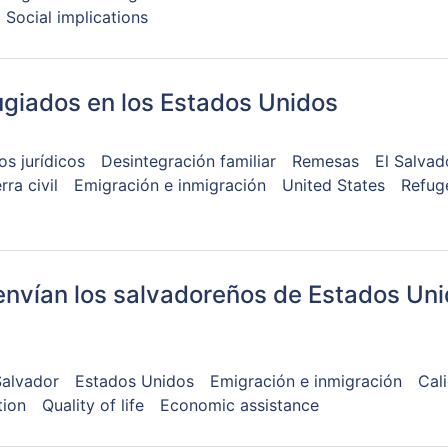
Social implications
ugiados en los Estados Unidos
s jurídicos
Desintegración familiar
Remesas
El Salvad
rra civil
Emigración e inmigración
United States
Refug
 envían los salvadoreños de Estados Un
Salvador
Estados Unidos
Emigración e inmigración
Cal
tion
Quality of life
Economic assistance