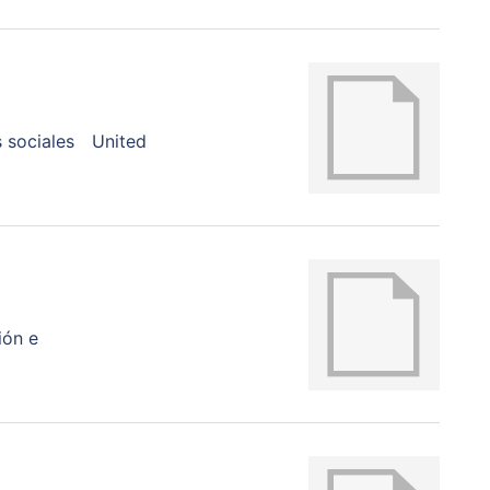
 sociales
United
ión e