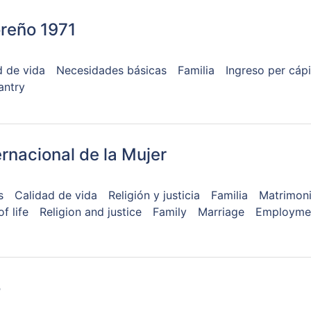
reño 1971
d de vida
Necesidades básicas
Familia
Ingreso per cápi
antry
rnacional de la Mujer
s
Calidad de vida
Religión y justicia
Familia
Matrimon
f life
Religion and justice
Family
Marriage
Employmen
o