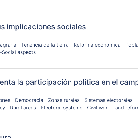
us implicaciones sociales
agraria
Tenencia de la tierra
Reforma económica
Pobla
-Social aspects
renta la participación política en el ca
iones
Democracia
Zonas rurales
Sistemas electorales
cy
Rural areas
Electoral systems
Civil war
Land refo
tura