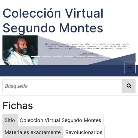
Colección Virtual
Segundo Montes
INICIO
SOBRE EL AUTOR
Fichas
CONTENIDO
TODOS LOS DOCUMENTOS
CATEGORIAS
OBRAS SOBRE EL AUTOR P. SEGUNDO MONTES
MATERIAS
PALABRAS CLAVES
MULTIMEDIA
Sitio
Colección Virtual Segundo Montes
GALERÍA
Materia es exactamente
Revolucionarios