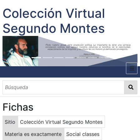
Colección Virtual
Segundo Montes
INICIO
SOBRE EL AUTOR
Fichas
CONTENIDO
TODOS LOS DOCUMENTOS
CATEGORIAS
OBRAS SOBRE EL AUTOR P. SEGUNDO MONTES
MATERIAS
PALABRAS CLAVES
MULTIMEDIA
Sitio
Colección Virtual Segundo Montes
GALERÍA
Materia es exactamente
Social classes