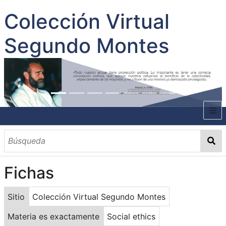
Colección Virtual
Segundo Montes
INICIO
SOBRE EL AUTOR
Fichas
CONTENIDO
TODOS LOS DOCUMENTOS
CATEGORIAS
OBRAS SOBRE EL AUTOR P. SEGUNDO MONTES
MATERIAS
PALABRAS CLAVES
MULTIMEDIA
Sitio
Colección Virtual Segundo Montes
GALERÍA
Materia es exactamente
Social ethics