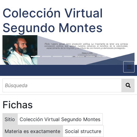
Colección Virtual
Segundo Montes
INICIO
SOBRE EL AUTOR
Fichas
CONTENIDO
TODOS LOS DOCUMENTOS
CATEGORIAS
OBRAS SOBRE EL AUTOR P. SEGUNDO MONTES
MATERIAS
PALABRAS CLAVES
MULTIMEDIA
Sitio
Colección Virtual Segundo Montes
GALERÍA
Materia es exactamente
Social structure