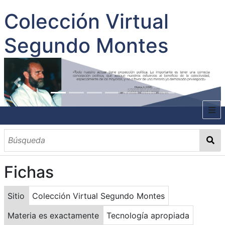
Colección Virtual
Segundo Montes
INICIO
SOBRE EL AUTOR
Fichas
CONTENIDO
TODOS LOS DOCUMENTOS
CATEGORIAS
OBRAS SOBRE EL AUTOR P. SEGUNDO MONTES
MATERIAS
PALABRAS CLAVES
MULTIMEDIA
Sitio
Colección Virtual Segundo Montes
GALERÍA
Materia es exactamente
Tecnología apropiada