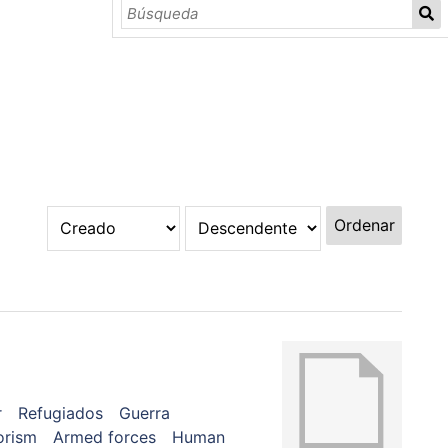
Ordenar
r
Refugiados
Guerra
orism
Armed forces
Human