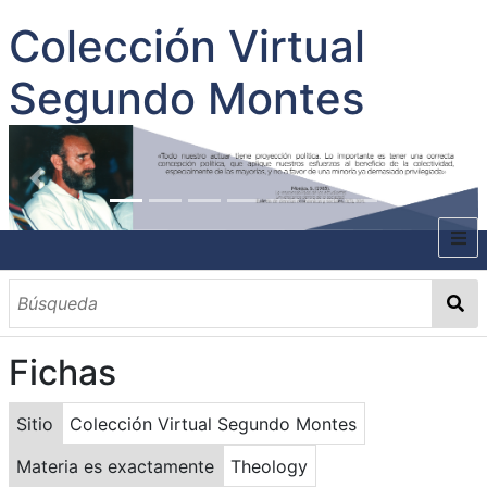
Colección Virtual
Segundo Montes
INICIO
SOBRE EL AUTOR
Fichas
CONTENIDO
TODOS LOS DOCUMENTOS
CATEGORIAS
OBRAS SOBRE EL AUTOR P. SEGUNDO MONTES
MATERIAS
PALABRAS CLAVES
MULTIMEDIA
Sitio
Colección Virtual Segundo Montes
GALERÍA
Materia es exactamente
Theology