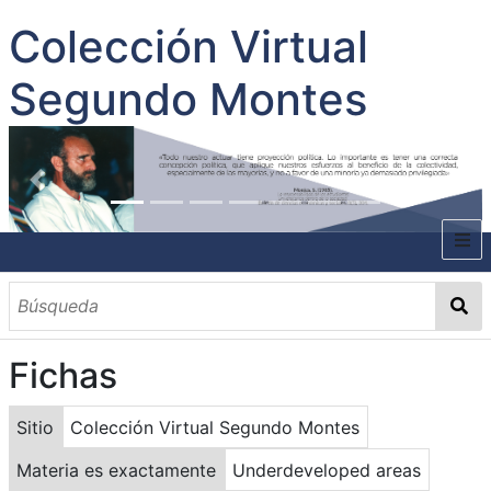
Colección Virtual
Segundo Montes
INICIO
SOBRE EL AUTOR
Fichas
CONTENIDO
TODOS LOS DOCUMENTOS
CATEGORIAS
OBRAS SOBRE EL AUTOR P. SEGUNDO MONTES
MATERIAS
PALABRAS CLAVES
MULTIMEDIA
Sitio
Colección Virtual Segundo Montes
GALERÍA
Materia es exactamente
Underdeveloped areas