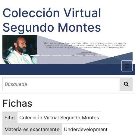
Colección Virtual
Segundo Montes
INICIO
SOBRE EL AUTOR
Fichas
CONTENIDO
TODOS LOS DOCUMENTOS
CATEGORIAS
OBRAS SOBRE EL AUTOR P. SEGUNDO MONTES
MATERIAS
PALABRAS CLAVES
MULTIMEDIA
Sitio
Colección Virtual Segundo Montes
GALERÍA
Materia es exactamente
Underdevelopment