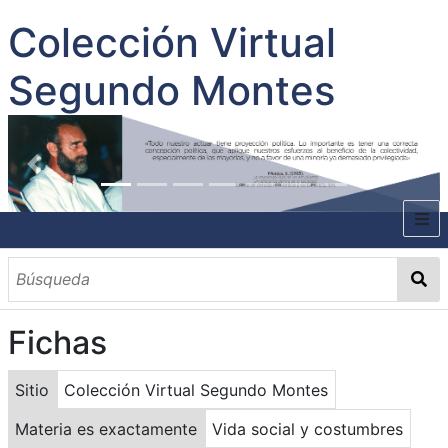
Colección Virtual
Segundo Montes
INICIO
SOBRE EL AUTOR
Fichas
CONTENIDO
TODOS LOS DOCUMENTOS
CATEGORIAS
OBRAS SOBRE EL AUTOR P. SEGUNDO MONTES
MATERIAS
PALABRAS CLAVES
MULTIMEDIA
Sitio
Colección Virtual Segundo Montes
GALERÍA
Materia es exactamente
Vida social y costumbres