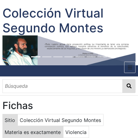
Colección Virtual
Segundo Montes
INICIO
SOBRE EL AUTOR
Fichas
CONTENIDO
TODOS LOS DOCUMENTOS
CATEGORIAS
OBRAS SOBRE EL AUTOR P. SEGUNDO MONTES
MATERIAS
PALABRAS CLAVES
MULTIMEDIA
Sitio
Colección Virtual Segundo Montes
GALERÍA
Materia es exactamente
Violencia