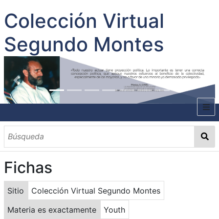
Colección Virtual
Segundo Montes
INICIO
SOBRE EL AUTOR
Fichas
CONTENIDO
TODOS LOS DOCUMENTOS
CATEGORIAS
OBRAS SOBRE EL AUTOR P. SEGUNDO MONTES
MATERIAS
PALABRAS CLAVES
MULTIMEDIA
Sitio
Colección Virtual Segundo Montes
GALERÍA
Materia es exactamente
Youth