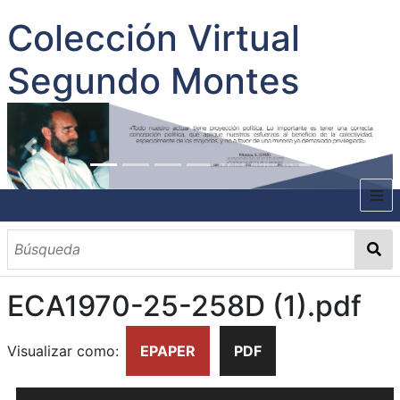
Colección Virtual
Segundo Montes
INICIO
SOBRE EL AUTOR
ECA1970-25-258D (1).pdf
CONTENIDO
TODOS LOS DOCUMENTOS
CATEGORIAS
OBRAS SOBRE EL AUTOR P. SEGUNDO MONTES
MATERIAS
PALABRAS CLAVES
MULTIMEDIA
Visualizar como:
EPAPER
PDF
GALERÍA