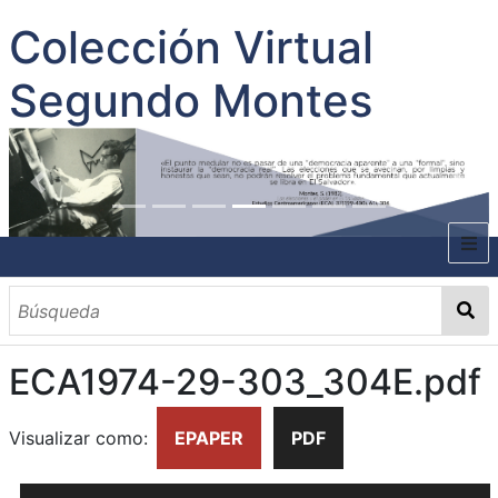
Colección Virtual
Segundo Montes
INICIO
SOBRE EL AUTOR
ECA1974-29-303_304E.pdf
CONTENIDO
TODOS LOS DOCUMENTOS
CATEGORIAS
OBRAS SOBRE EL AUTOR P. SEGUNDO MONTES
MATERIAS
PALABRAS CLAVES
MULTIMEDIA
Visualizar como:
EPAPER
PDF
GALERÍA