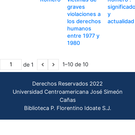
graves
significad
violaciones a
y
los derechos
actualidad
humanos
entre 1977 y
1980
1–10 de 10
de 1
Derechos Reservados 2022
Universidad Centroamericana José Simeón
Cañas
Biblioteca P. Florentino Idoate S.J.