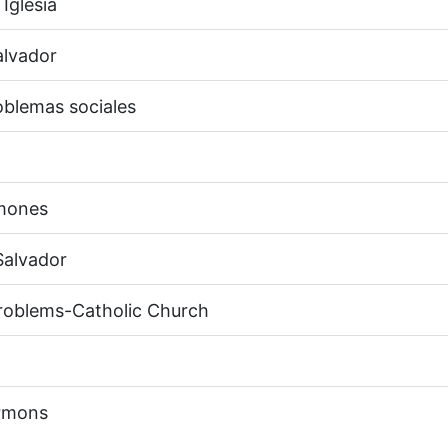
 Iglesia
alvador
roblemas sociales
rmones
Salvador
problems-Catholic Church
ermons