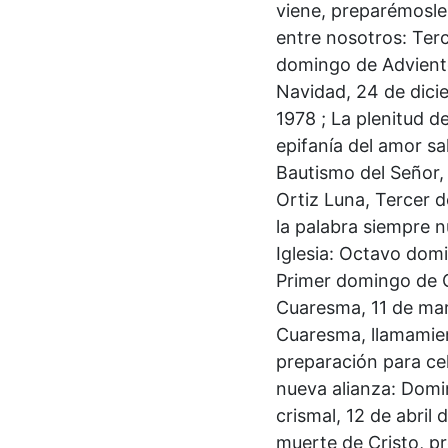
viene, preparémosle
entre nosotros: Terc
domingo de Adviento
Navidad, 24 de dicie
1978 ; La plenitud d
epifanía del amor sal
Bautismo del Señor,
Ortiz Luna, Tercer d
la palabra siempre n
Iglesia: Octavo dom
Primer domingo de C
Cuaresma, 11 de mar
Cuaresma, llamamien
preparación para cel
nueva alianza: Domin
crismal, 12 de abril 
muerte de Cristo, pr