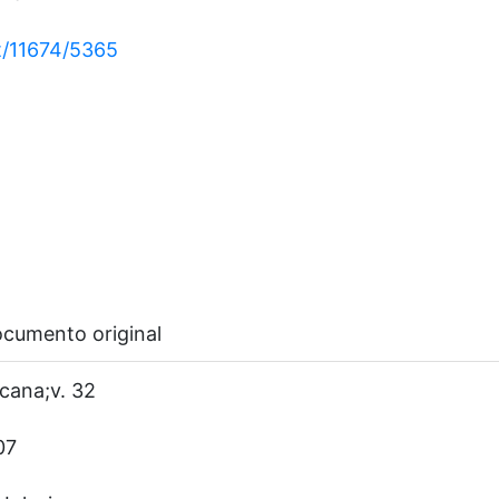
et/11674/5365
ocumento original
cana;v. 32
07