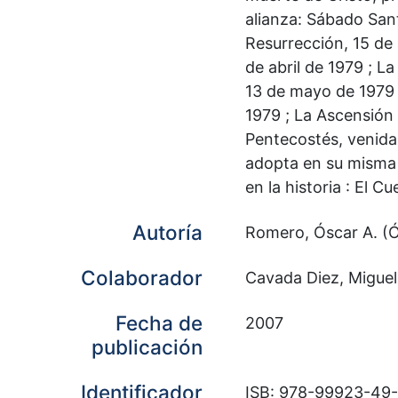
alianza: Sábado Sant
Resurrección, 15 de 
de abril de 1979 ; L
13 de mayo de 1979 
1979 ; La Ascensión
Pentecostés, venida 
adopta en su misma f
en la historia : El C
Autoría
Romero, Óscar A. (O
Colaborador
Cavada Diez, Miguel
Fecha de
2007
publicación
Identificador
ISB: 978-99923-49-