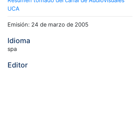
Resumen tomado del canal de Audiovisuales
UCA
Emisión: 24 de marzo de 2005
Idioma
spa
Editor
Audiovisuales UCA
Extensión
18 min, 22 sec.
Relación
Serie: A fondo
Materia