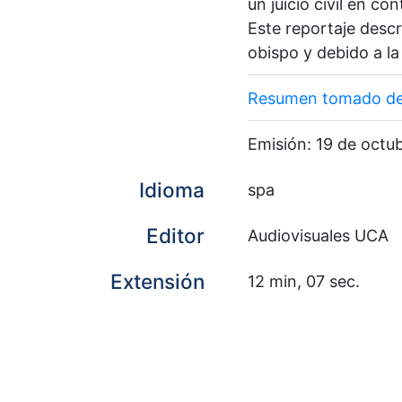
un juicio civil en co
Este reportaje descr
obispo y debido a la 
Resumen tomado del
Emisión: 19 de octu
Idioma
spa
Editor
Audiovisuales UCA
Extensión
12 min, 07 sec.
Relación
Serie: A fondo
Materia
Romero, Óscar A. (O