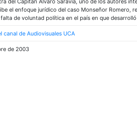
ntra del Capitán Álvaro Saravia, uno de los autores int
ibe el enfoque jurídico del caso Monseñor Romero, rea
falta de voluntad política en el país en que desarrolló
 canal de Audiovisuales UCA
bre de 2003
́scar Arnulfo), Santo, 1917-1980