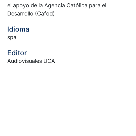
el apoyo de la Agencia Católica para el
Desarrollo (Cafod)
Idioma
spa
Editor
Audiovisuales UCA
Otros títulos
Saint Romero of the world. Chapter III
Extensión
08 min, 11 sec.
Relación
Serie: San Romero del mundo ; 3