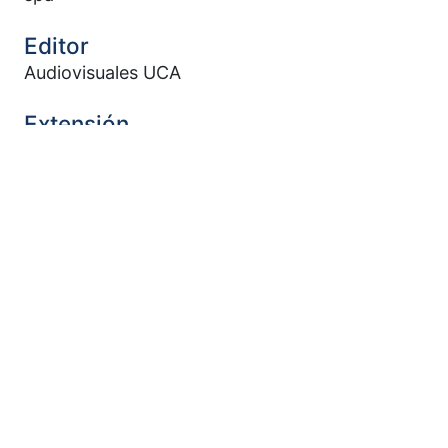
Editor
Audiovisuales UCA
Extensión
22 min, 27 sec.
Materia
Testimonios del pueblo
Romero, Óscar A. (Óscar Arnulfo), Santo, 1917-
1980
Martirio de San Romero-Aniversario
Vida espiritual