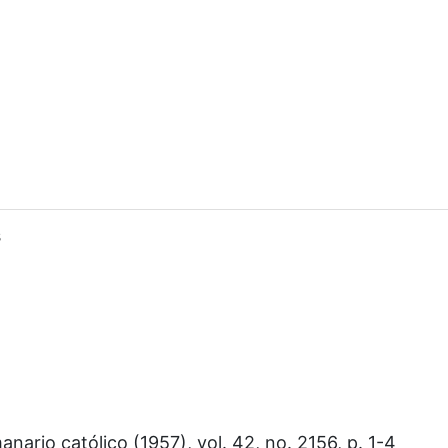
s
nario católico (1957), vol. 42, no. 2156, p. 1-4