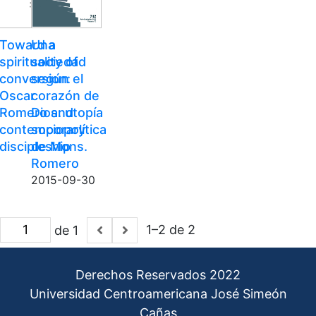
Toward a
Una
spirituality of
sociedad
conversion:
según el
Oscar
corazón de
Romero and
Dios: utopía
contemporary
sociopolítica
discipleship
de Mons.
Romero
2015-09-30
1–2 de 2
de 1
Derechos Reservados 2022
Universidad Centroamericana José Simeón
Cañas