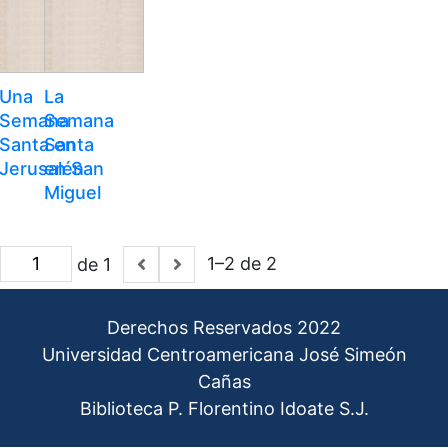
Una
La
Semana
Semana
Santa en
Santa
Jerusalén
en San
Miguel
1–2 de 2
de 1
Derechos Reservados 2022
Universidad Centroamericana José Simeón
Cañas
Biblioteca P. Florentino Idoate S.J.