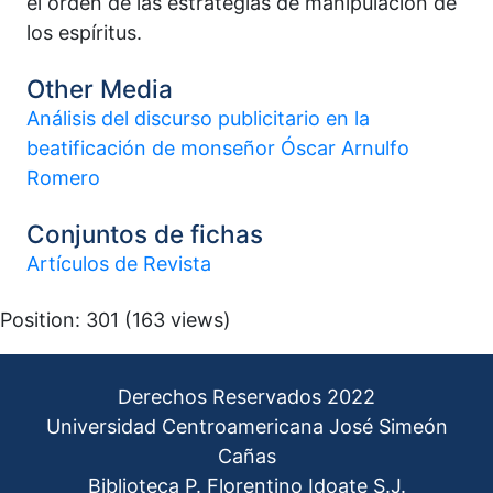
el orden de las estrategias de manipulación de
los espíritus.
Other Media
Análisis del discurso publicitario en la
beatificación de monseñor Óscar Arnulfo
Romero
Conjuntos de fichas
Artículos de Revista
Position:
301
(
163
views)
Derechos Reservados 2022
Universidad Centroamericana José Simeón
Cañas
Biblioteca P. Florentino Idoate S.J.