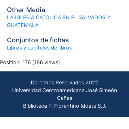
Other Media
LA IGLESIA CATOLICA EN EL SALVADOR Y
GUATEMALA
Conjuntos de fichas
Libros y capítulos de libros
Position:
176
(
186
views)
Derechos Reservados 2022
Universidad Centroamericana José Simeón
Cañas
Biblioteca P. Florentino Idoate S.J.