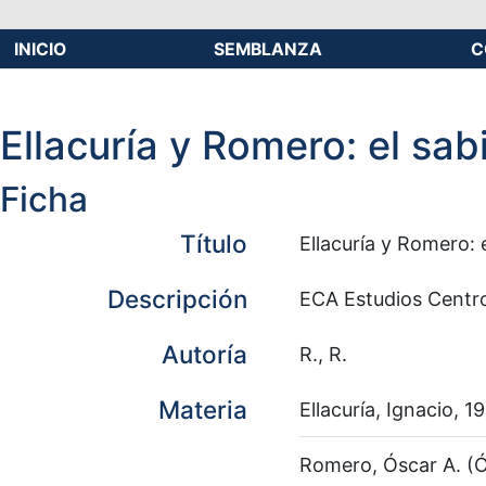
INICIO
SEMBLANZA
C
Ellacuría y Romero: el sab
Ficha
Título
Ellacuría y Romero: e
Descripción
ECA Estudios Centro
Autoría
R., R.
Materia
Ellacuría, Ignacio, 
Romero, Óscar A. (Ó