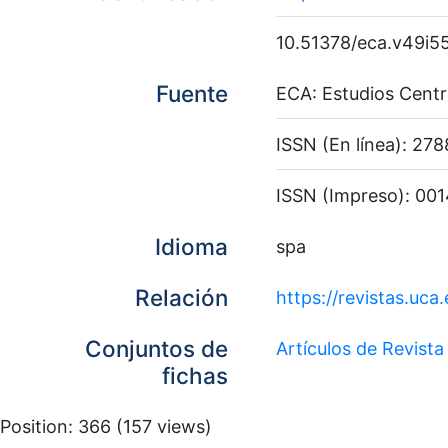
10.51378/eca.v49i5
Fuente
ECA: Estudios Cent
ISSN (En línea): 27
ISSN (Impreso): 00
Idioma
spa
Relación
https://revistas.uca
Conjuntos de
Artículos de Revista
fichas
Position:
366
(
157
views)