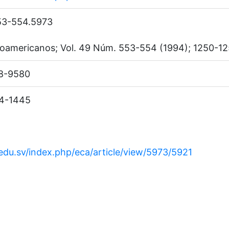
53-554.5973
roamericanos; Vol. 49 Núm. 553-554 (1994); 1250-1
88-9580
14-1445
.edu.sv/index.php/eca/article/view/5973/5921