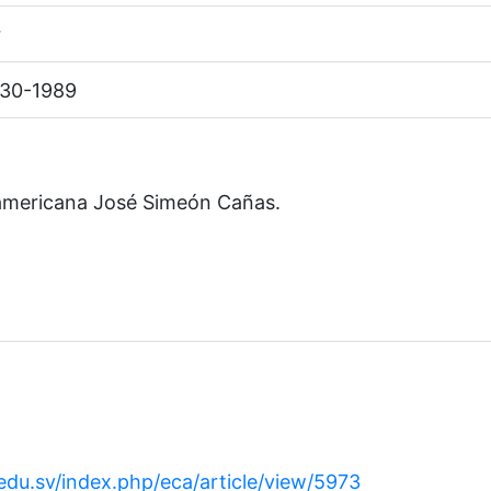
r
1930-1989
americana José Simeón Cañas.
.edu.sv/index.php/eca/article/view/5973