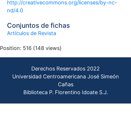
http://creativecommons.org/licenses/by-nc-
nd/4.0
Conjuntos de fichas
Artículos de Revista
Position:
516
(
148
views)
Derechos Reservados 2022
Universidad Centroamericana José Simeón
Cañas
Biblioteca P. Florentino Idoate S.J.