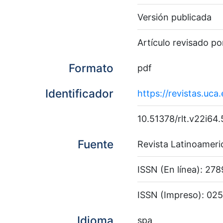
Versión publicada
Artículo revisado po
Formato
pdf
Identificador
https://revistas.uca
10.51378/rlt.v22i64
Fuente
Revista Latinoameri
ISSN (En línea): 27
ISSN (Impreso): 02
Idioma
spa