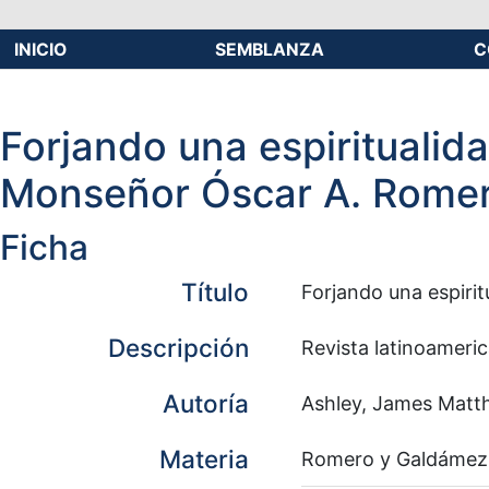
INICIO
SEMBLANZA
C
Forjando una espiritualidad
Monseñor Óscar A. Rome
Ficha
Título
Forjando una espirit
Descripción
Revista latinoameric
Autoría
Ashley, James Mat
Materia
Romero y Galdámez,