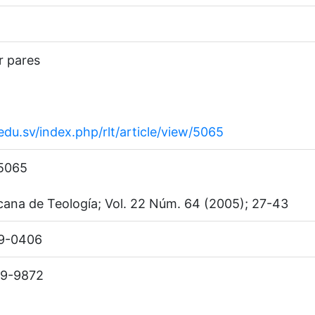
r pares
.edu.sv/index.php/rlt/article/view/5065
.5065
cana de Teología; Vol. 22 Núm. 64 (2005); 27-43
89-0406
59-9872