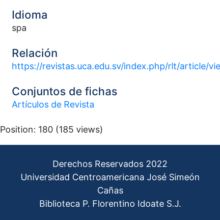
Idioma
spa
Relación
https://revistas.uca.edu.sv/index.php/rlt/article/
Conjuntos de fichas
Artículos de Revista
Position:
180
(
185
views)
Derechos Reservados 2022
Universidad Centroamericana José Simeón
Cañas
Biblioteca P. Florentino Idoate S.J.