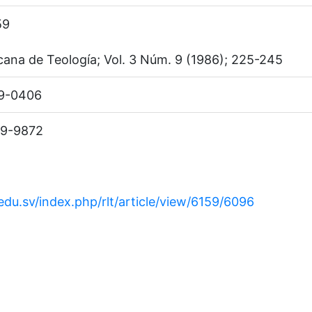
59
cana de Teología; Vol. 3 Núm. 9 (1986); 225-245
89-0406
59-9872
.edu.sv/index.php/rlt/article/view/6159/6096