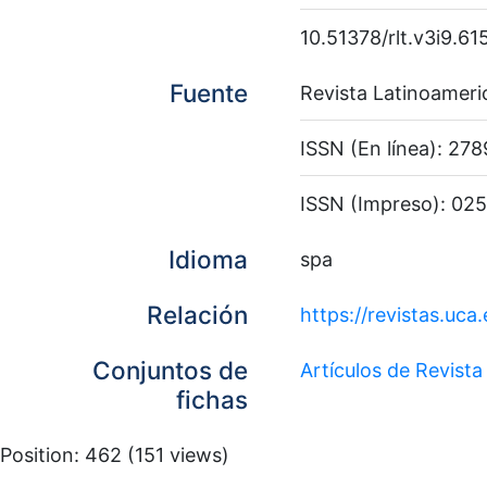
10.51378/rlt.v3i9.61
Fuente
Revista Latinoameri
ISSN (En línea): 27
ISSN (Impreso): 02
Idioma
spa
Relación
https://revistas.uca
Conjuntos de
Artículos de Revista
fichas
Position:
462
(
151
views)