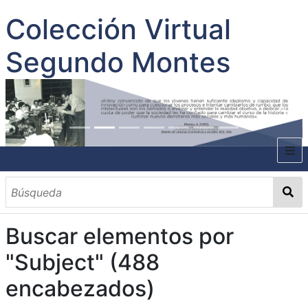
Colección Virtual
Segundo Montes
INICIO
SOBRE EL AUTOR
Buscar elementos por
CONTENIDO
"Subject" (488
TODOS LOS DOCUMENTOS
CATEGORIAS
OBRAS SOBRE EL AUTOR P. SEGUNDO MONTES
MATERIAS
PALABRAS CLAVES
MULTIMEDIA
encabezados)
GALERÍA