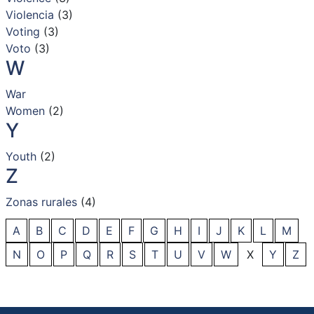
Violencia
(3)
Voting
(3)
Voto
(3)
W
War
Women
(2)
Y
Youth
(2)
Z
Zonas rurales
(4)
A
B
C
D
E
F
G
H
I
J
K
L
M
N
O
P
Q
R
S
T
U
V
W
X
Y
Z