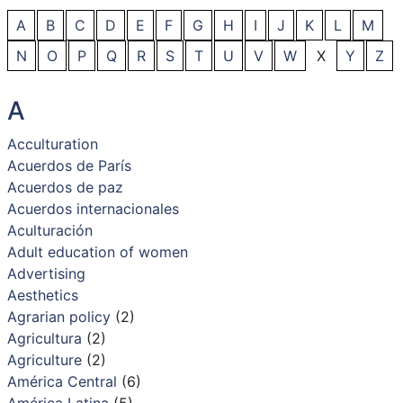
A
B
C
D
E
F
G
H
I
J
K
L
M
N
O
P
Q
R
S
T
U
V
W
X
Y
Z
A
Acculturation
Acuerdos de París
Acuerdos de paz
Acuerdos internacionales
Aculturación
Adult education of women
Advertising
Aesthetics
Agrarian policy
(2)
Agricultura
(2)
Agriculture
(2)
América Central
(6)
América Latina
(5)